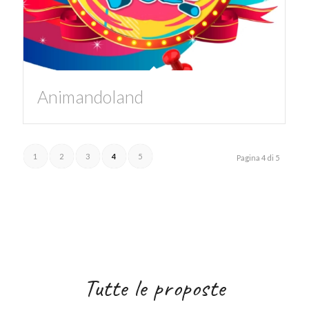
Animandoland
1
2
3
4
5
Pagina 4 di 5
Tutte le proposte