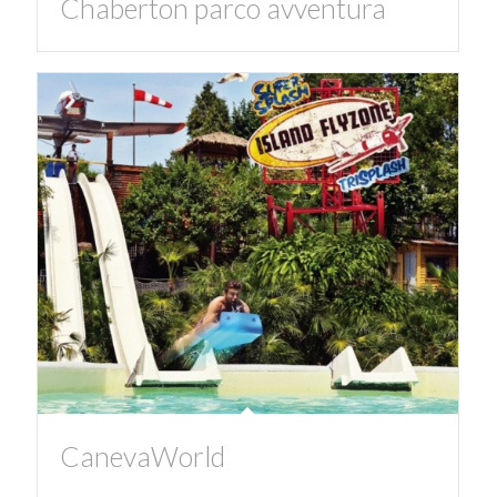
Chaberton parco avventura
CanevaWorld