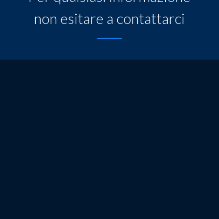
non esitare a contattarci
Nome
*
E-Mail
*
Oggetto
*
Messaggio
*