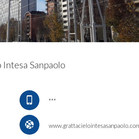
o Intesa Sanpaolo
***
www.grattacielointesasanpaolo.co